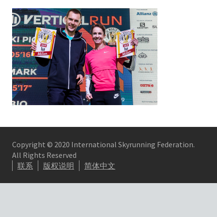
Copyright © 2020 International Skyrunning Federation.
All Rights Reserved
联系
版权说明
简体中文