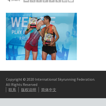
Copyright © 2020 International Skyrunning Federation.
All Rights Reserved
联系
版权说明
简体中文