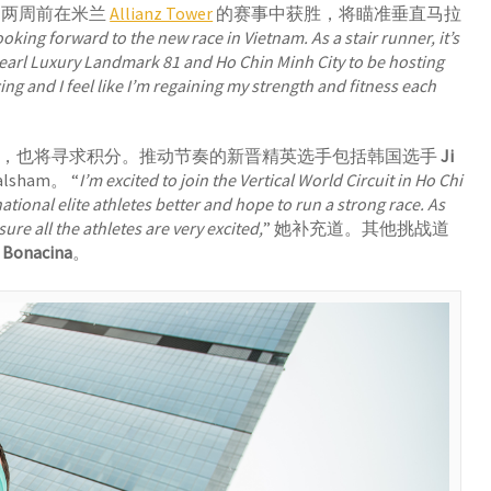
到两周前在米兰
Allianz Tower
的赛事中获胜，将瞄准垂直马拉
looking forward to the new race in Vietnam. As a stair runner, it’s
npearl Luxury Landmark 81 and Ho Chin Minh City to be hosting
cing and I feel like I’m regaining my strength and fitness each
手，也将寻求积分。推动节奏的新晋精英选手包括韩国选手
Ji
ham。 “
I’m excited to join the Vertical World Circuit in Ho Chi
ational elite athletes better and hope to run a strong race. As
ure all the athletes are very excited,
” 她补充道。其他挑战道
a Bonacina
。