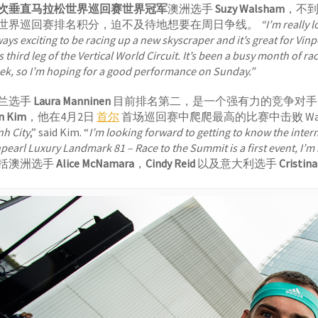
次垂直马拉松世界巡回赛世界冠军
澳洲选手
Suzy Walsham
，不
世界巡回赛排名积分，迫不及待地想要在周日争线。
“I’m really 
ways exciting to be racing up a new skyscraper and it’s great for Vi
s third leg of the Vertical World Circuit. It’s been a busy month of ra
ek, so I’m hoping for a good performance on Sunday.”
兰选手
Laura Manninen
目前排名第二，是一个强有力的竞争对
n Kim
，他在4月2日
首尔
首场巡回赛中爬爬最高的比赛中击败 Wals
nh City
,” said Kim. “
I’m looking forward to getting to know the intern
pearl Luxury Landmark 81 – Race to the Summit is a first event, I’m s
括澳洲选手
Alice McNamara
，
Cindy Reid
以及意大利选手
Cristin