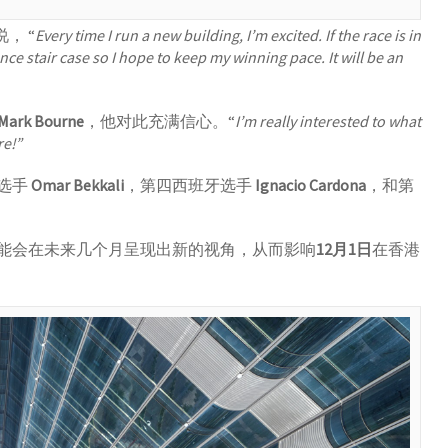
， “
Every time I run a new building, I’m excited. If the race is in
nce stair case so I hope to keep my winning pace. It will be an
Mark Bourne
，他对此充满信心。“
I’m really interested to what
re!”
选手
Omar Bekkali
，第四西班牙选手
Ignacio Cardona
，和第
能会在未来几个月呈现出新的视角，从而影响
12月1日
在香港