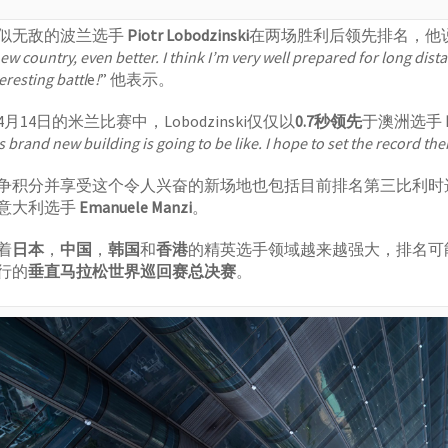
似无敌的波兰选手
Piotr Lobodzinski
在两场胜利后领先排名，他说
ew country, even better. I think I’m very well prepared for long dista
eresting battl
e
!
” 他表示。
4月14日的米兰比赛中，Lobodzinski仅仅以
0.7秒领先
于澳洲选手
s brand new building is going to be like. I hope to set the record the
争积分并享受这个令人兴奋的新场地也包括目前排名第三比利时
意大利选手
Emanuele Manzi
。
着
日本
，
中国
，
韩国
和
香港
的精英选手领域越来越强大，排名可
行的
垂直马拉松世界巡回赛总决赛
。