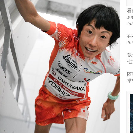
看
a n
int
在
thi
竞
七
随
举