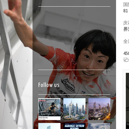
国
81
庆
界
全
4
记
Follow us