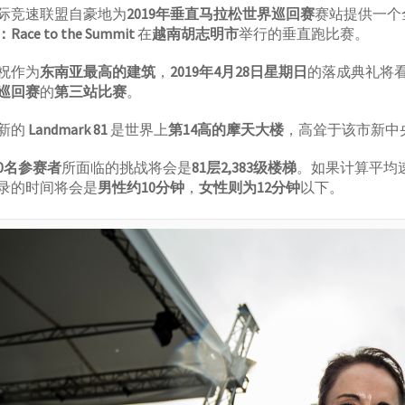
际竞速联盟自豪地为
2019年垂直马拉松世界巡回赛
赛站提供一个
：Race to the Summit
在
越南胡志明市
举行的垂直跑比赛。
祝作为
东南亚最高的建筑
，
2019年4月28日星期日
的落成典礼将
巡回赛
的
第三站比赛
。
新的
Landmark 81
是世界上
第14高的摩天大楼
，高耸于该市新中
50名参赛者
所面临的挑战将会是
81层2,383级楼梯
。如果计算平均
录的时间将会是
男性约10分钟
，
女性则为12分钟
以下。