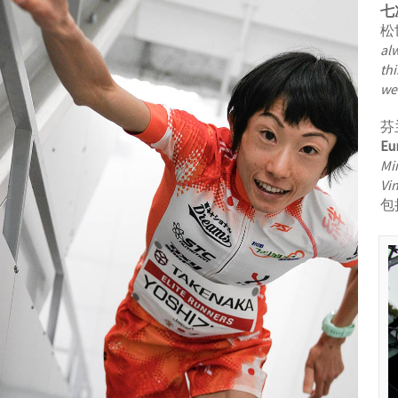
七
松
al
thi
we
芬
Eu
Mi
Vin
包