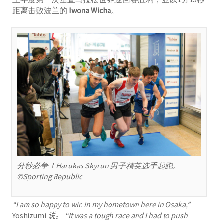
距离击败波兰的
Iwona Wicha
。
分秒必争！Harukas Skyrun 男子精英选手起跑。
©Sporting Republic
“I am so happy to win in my hometown here in Osaka,”
Yoshizumi
说
。
“It was a tough race and I had to push