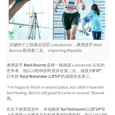
关键的十三秒落后冠军 Lobodzinski，澳洲选手 Mark
Bourne 取得第二名。 ©Sporting Republic
澳洲选手
Mark Bourne
是唯一能挑战 Lobodzinki 头衔的
竞争者。他以13秒钟的时差排在第二位，成绩为
8’47“
。
日本的
Ryoji Watanabe
以
8’54”
的成绩排名第三。
“I’m happy to finish in second place, but I didn’t have the
best feeling. But it’s still good to come in second,”
Bourne
说
。
在女子精英组别中，本地精英
Yuri Yoshizumi
以
10’14“
登
上年度第一次垂直马拉松世界巡回赛胜利，並以1分13秒