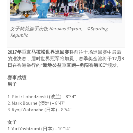
女子精英选手庆祝 Harukas Skyrun。 ©Sporting
Republic
2017年垂直
马拉松
世界巡回赛
将前往十场巡回赛中最后
的准决赛，届时世界冠军将加冕，赛季奖金池将于
12月3
日
在香港举行的“
新地公益垂直跑─勇闯香港ICC
”颁发。
赛事成绩
男子
1. Piotr Lobodzinski (波兰) – 8’34”
2. Mark Bourne (
澳洲
) – 8’47”
3. Ryoji Watanabe (日本) – 8’54”
女子
1. Yuri Yoshizumi (日本) – 10’14”