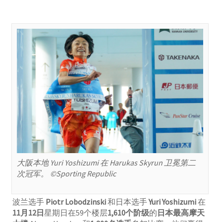
大阪本地 Yuri Yoshizumi 在 Harukas Skyrun 卫冕第二
次冠军。 ©Sporting Republic
波兰选手
Piotr Lobodzinski
和日本选手
Yuri Yoshizumi
在
11月12日
星期日在59个楼层
1,610个阶级
的
日本最高摩天