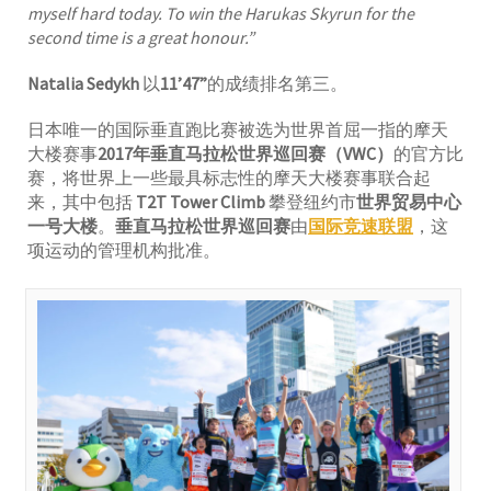
myself hard today. To win the Harukas Skyrun for the
second time is a great honour.”
Natalia Sedykh
以
11’47”
的成绩排名第三。
日本唯一的国际垂直跑比赛被选为世界首屈一指的摩天
大楼赛事
2017年垂直马拉松世界巡回赛（VWC）
的官方比
赛，将世界上一些最具标志性的摩天大楼赛事联合起
来，其中包括
T2T Tower Climb
攀登纽约市
世界贸易中心
一号大楼
。
垂直马拉松世界巡回赛
由
国际竞速联盟
，这
项运动的管理机构批准。