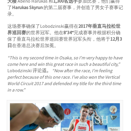
大楼
Abeno Harukas 和
1,300名选手
参加比赛，他们赢得
了
Harukas Skyrun
的第二届赛事，并创造了男女子赛事记
录。
这场赛事确保了Lobodzinski赢得在
2017年垂直马拉松世
界巡回赛
的世界冠军。他在
8’34“
完成赛事并根据积分确
保了垂直马拉松世界巡回赛世界冠军头衔，他将于
12月3
日
在香港总决赛后加冕。
“This is my second time in Osaka, so I’m very happy to have
come here and win this great race in such a beautiful city,”
Lobodzinski
评论道
。
“Now after the race, I’m feeling
perfect because of this one race. I’ve also won the Vertical
World Circuit 2017 and defended my title for the third time
in a row.”