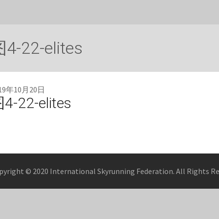
4-22-elites
019年10月20日
4-22-elites
pyright © 2020 International Skyrunning Federation. All Rights R