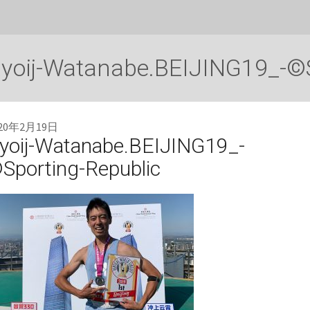
yoij-Watanabe.BEIJING19_-©S
020年2月19日
yoij-Watanabe.BEIJING19_-
Sporting-Republic