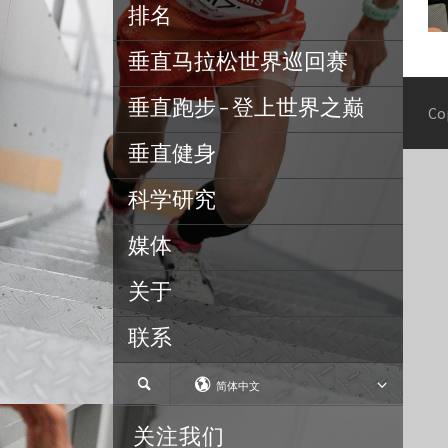
排名
垂直马拉松世界巡回赛
垂直跑步 – 登上世界之巅
Co
垂直健身
科学研究
媒体
关于
联系
简体中文
关注我们