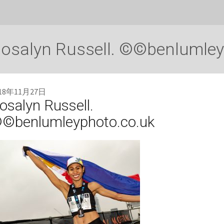
osalyn Russell. ©©benlumley
018年11月27日
osalyn Russell.
©benlumleyphoto.co.uk