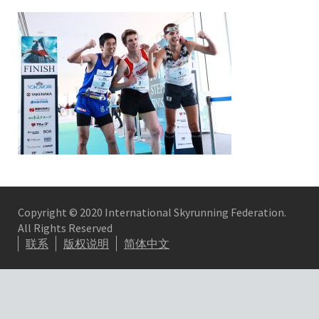
Copyright © 2020 International Skyrunning Federation.
All Rights Reserved
联系
版权说明
简体中文